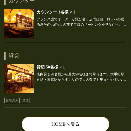
カウンター
カウンター
1名様
× 1
フランス語でオーダーが飛び交う店内はヨーロッパの居
酒屋そのもの♪目の前でプロのサービングを見ながら、こ
だわりの極上ビールをご堪能頂けます。本物のアンティ
ークに囲まれたカウンター席は格別です。駅近でアクセ
ス◎お仕事終わりなど、お一人様でも気軽にお使い頂け
ます。ご来店お待ちしております。
貸切
貸切
50名様
× 1
店内貸切20名様から最大50名様まで承ります。大手町駅
直結・東京駅からすぐなので大人数でも集まりやすい♪エ
リア貸切は8名様～最大16名様まで収容可能◎歓迎会や送
この店舗情報をシェアする
別会等に是非ご利用下さい！ご予約お待ちしておりま
す。
着席のみ
禁煙
お席 | Gent（ゲント） 大手町店
東京都千代田区大手町１－５－５ ＯＯＴＥＭＯＲＩ Ｂ２Ｆ
https://bbc-gent.owst.jp/seats
HOMEへ戻る
お店情報をコピー