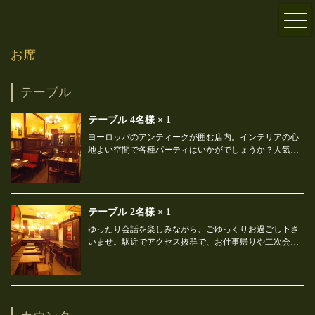
お席
テーブル
テーブル
4名様
× 1
ヨーロッパのアンティークが囲む店内。インテリアの心
地よい空間で各種パーティはいかがでしょうか？人気コ
ースはベルギービール飲み放題付で4280円～種類豊富に
ご用意！歓迎会や送別会等ご予約もお待ちしておりま
す。駅近でアクセスも抜群！お仕事帰りなどにもお気軽
にご利用下さいませ。ご来店お待ちしております。
テーブル
2名様
× 1
ゆったり会話を楽しみながら、ごゆっくりお過ごし下さ
いませ。駅近でアクセス抜群で、お仕事帰りや二次会な
ど、終電ギリギリまでお楽しみ頂けます。専用サーバー
から注がれるビールは絶品！