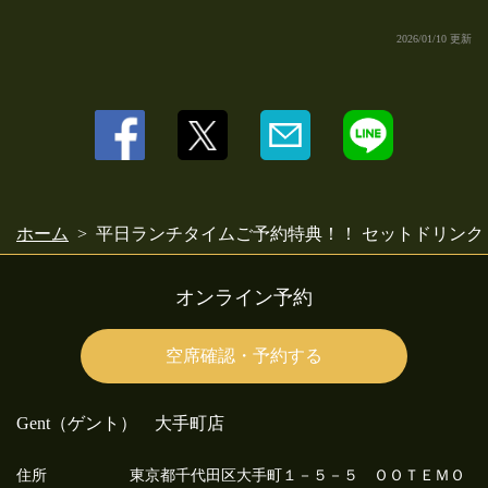
2026/01/10 更新
この店舗情報をシェアする
平日ランチタイムご予約特典！！ セットドリンク（￥200-)
を無料サービス！！ | Gent（ゲント） 大手町店
東京都千代田区大手町１－５－５ ＯＯＴＥＭＯＲＩ Ｂ２Ｆ
https://bbc-gent.owst.jp/coupons/214018906
ホーム
平日ランチタイムご予約特典！！ セットドリンク（
お店情報をコピー
オンライン予約
空席確認・予約する
閉じる
Gent（ゲント） 大手町店
住所
東京都千代田区大手町１－５－５ ＯＯＴＥＭＯ